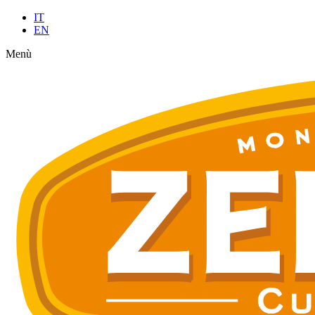
IT
EN
Menù