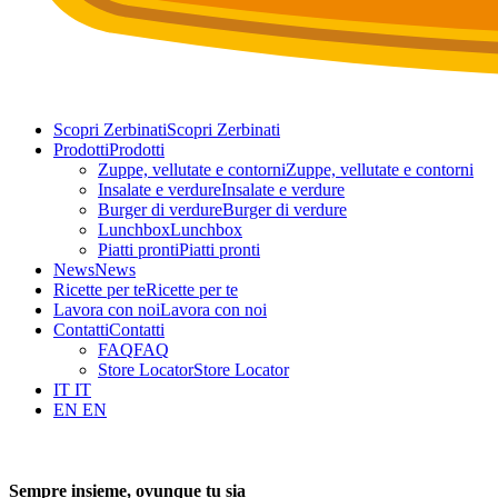
Scopri Zerbinati
Scopri Zerbinati
Prodotti
Prodotti
Zuppe, vellutate e contorni
Zuppe, vellutate e contorni
Insalate e verdure
Insalate e verdure
Burger di verdure
Burger di verdure
Lunchbox
Lunchbox
Piatti pronti
Piatti pronti
News
News
Ricette per te
Ricette per te
Lavora con noi
Lavora con noi
Contatti
Contatti
FAQ
FAQ
Store Locator
Store Locator
IT
IT
EN
EN
Sempre insieme, ovunque tu sia