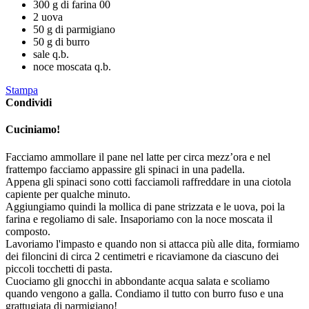
300 g di farina 00
2 uova
50 g di parmigiano
50 g di burro
sale q.b.
noce moscata q.b.
Stampa
Condividi
Cuciniamo!
Facciamo ammollare il pane nel latte per circa mezz’ora e nel
frattempo facciamo appassire gli spinaci in una padella.
Appena gli spinaci sono cotti facciamoli raffreddare in una ciotola
capiente per qualche minuto.
Aggiungiamo quindi la mollica di pane strizzata e le uova, poi la
farina e regoliamo di sale. Insaporiamo con la noce moscata il
composto.
Lavoriamo l'impasto e quando non si attacca più alle dita, formiamo
dei filoncini di circa 2 centimetri e ricaviamone da ciascuno dei
piccoli tocchetti di pasta.
Cuociamo gli gnocchi in abbondante acqua salata e scoliamo
quando vengono a galla. Condiamo il tutto con burro fuso e una
grattugiata di parmigiano!