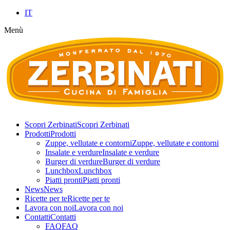
IT
Menù
Scopri Zerbinati
Scopri Zerbinati
Prodotti
Prodotti
Zuppe, vellutate e contorni
Zuppe, vellutate e contorni
Insalate e verdure
Insalate e verdure
Burger di verdure
Burger di verdure
Lunchbox
Lunchbox
Piatti pronti
Piatti pronti
News
News
Ricette per te
Ricette per te
Lavora con noi
Lavora con noi
Contatti
Contatti
FAQ
FAQ