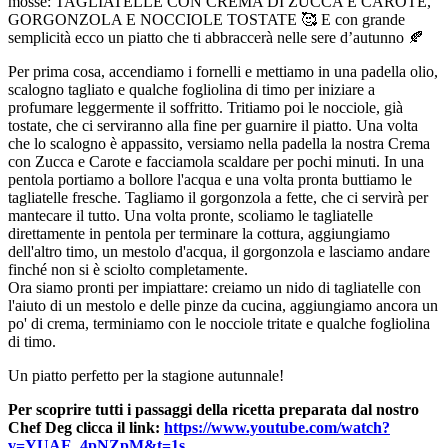
mosse: TAGLIATELLE CON CREMA DI ZUCCA E CAROTE,
GORGONZOLA E NOCCIOLE TOSTATE 🥰 E con grande
semplicità ecco un piatto che ti abbraccerà nelle sere d’autunno 🍂
Per prima cosa, accendiamo i fornelli e mettiamo in una padella olio,
scalogno tagliato e qualche fogliolina di timo per iniziare a
profumare leggermente il soffritto. Tritiamo poi le nocciole, già
tostate, che ci serviranno alla fine per guarnire il piatto. Una volta
che lo scalogno è appassito, versiamo nella padella la nostra Crema
con Zucca e Carote e facciamola scaldare per pochi minuti. In una
pentola portiamo a bollore l'acqua e una volta pronta buttiamo le
tagliatelle fresche. Tagliamo il gorgonzola a fette, che ci servirà per
mantecare il tutto. Una volta pronte, scoliamo le tagliatelle
direttamente in pentola per terminare la cottura, aggiungiamo
dell'altro timo, un mestolo d'acqua, il gorgonzola e lasciamo andare
finché non si è sciolto completamente.
Ora siamo pronti per impiattare: creiamo un nido di tagliatelle con
l'aiuto di un mestolo e delle pinze da cucina, aggiungiamo ancora un
po' di crema, terminiamo con le nocciole tritate e qualche fogliolina
di timo.
Un piatto perfetto per la stagione autunnale!
Per scoprire tutti i passaggi della ricetta preparata dal nostro
Chef Deg clicca il link:
https://www.youtube.com/watch?
v=YUAE_4pNZpM&t=1s