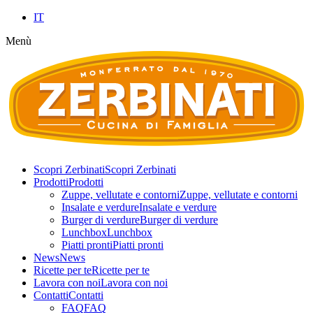
IT
Menù
Scopri Zerbinati
Scopri Zerbinati
Prodotti
Prodotti
Zuppe, vellutate e contorni
Zuppe, vellutate e contorni
Insalate e verdure
Insalate e verdure
Burger di verdure
Burger di verdure
Lunchbox
Lunchbox
Piatti pronti
Piatti pronti
News
News
Ricette per te
Ricette per te
Lavora con noi
Lavora con noi
Contatti
Contatti
FAQ
FAQ