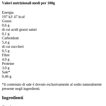
Valori nutrizionali medi per 100g
Energia
197 kJ/ 47 kcal
Grassi
0,6 g
di cui acidi grassi saturi
0,1 g
Carboidrati
5,4 g
di cui zuccheri
0,5 g
Fibre
4,0 g
Proteine
3,0 g
Sale*
0,46 g
*il contenuto di sale è dovuto esclusivamente al sodio naturalmente
presente negli ingredienti.
Ingredienti