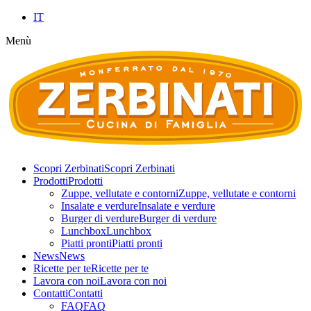
IT
Menù
Scopri Zerbinati
Scopri Zerbinati
Prodotti
Prodotti
Zuppe, vellutate e contorni
Zuppe, vellutate e contorni
Insalate e verdure
Insalate e verdure
Burger di verdure
Burger di verdure
Lunchbox
Lunchbox
Piatti pronti
Piatti pronti
News
News
Ricette per te
Ricette per te
Lavora con noi
Lavora con noi
Contatti
Contatti
FAQ
FAQ