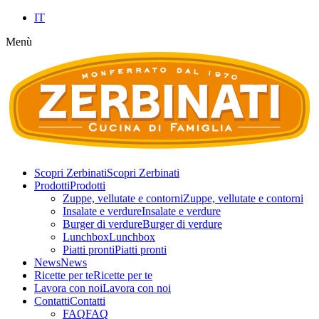
IT
Menù
Scopri Zerbinati
Scopri Zerbinati
Prodotti
Prodotti
Zuppe, vellutate e contorni
Zuppe, vellutate e contorni
Insalate e verdure
Insalate e verdure
Burger di verdure
Burger di verdure
Lunchbox
Lunchbox
Piatti pronti
Piatti pronti
News
News
Ricette per te
Ricette per te
Lavora con noi
Lavora con noi
Contatti
Contatti
FAQ
FAQ