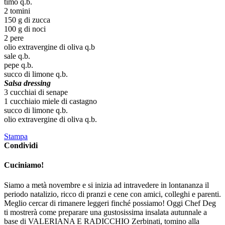
timo q.b.
2 tomini
150 g di zucca
100 g di noci
2 pere
olio extravergine di oliva q.b
sale q.b.
pepe q.b.
succo di limone q.b.
Salsa dressing
3 cucchiai di senape
1 cucchiaio miele di castagno
succo di limone q.b.
olio extravergine di oliva q.b.
Stampa
Condividi
Cuciniamo!
Siamo a metà novembre e si inizia ad intravedere in lontananza il
periodo natalizio, ricco di pranzi e cene con amici, colleghi e parenti.
Meglio cercar di rimanere leggeri finché possiamo! Oggi Chef Deg
ti mostrerà come preparare una gustosissima insalata autunnale a
base di VALERIANA E RADICCHIO Zerbinati, tomino alla