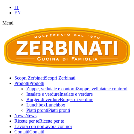
IT
EN
Menù
Scopri Zerbinati
Scopri Zerbinati
Prodotti
Prodotti
Zuppe, vellutate e contorni
Zuppe, vellutate e contorni
Insalate e verdure
Insalate e verdure
Burger di verdure
Burger di verdure
Lunchbox
Lunchbox
Piatti pronti
Piatti pronti
News
News
Ricette per te
Ricette per te
Lavora con noi
Lavora con noi
Contatti
Contatti