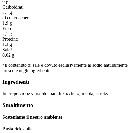
0 g
Carboidrati
2,1 g
di cui zuccheri
1,9 g
Fibre
2,1 g
Proteine
1,3 g
Sale*
0,02 g
*il contenuto di sale è dovuto esclusivamente al sodio naturalmente
presente negli ingredienti.
Ingredienti
In proporzione variabile: pan di zucchero, rucola, carote.
Smaltimento
Sosteniamo il nostro ambiente
Busta riciclabile