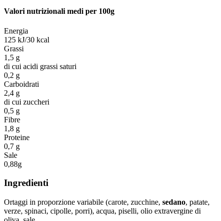
Valori nutrizionali medi per 100g
Energia
125 kJ/30 kcal
Grassi
1,5 g
di cui acidi grassi saturi
0,2 g
Carboidrati
2,4 g
di cui zuccheri
0,5 g
Fibre
1,8 g
Proteine
0,7 g
Sale
0,88g
Ingredienti
Ortaggi in proporzione variabile (carote, zucchine,
sedano
, patate,
verze, spinaci, cipolle, porri), acqua, piselli, olio extravergine di
oliva, sale.