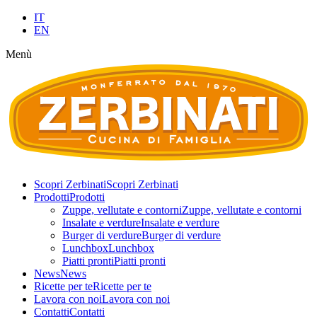
IT
EN
Menù
Scopri Zerbinati
Scopri Zerbinati
Prodotti
Prodotti
Zuppe, vellutate e contorni
Zuppe, vellutate e contorni
Insalate e verdure
Insalate e verdure
Burger di verdure
Burger di verdure
Lunchbox
Lunchbox
Piatti pronti
Piatti pronti
News
News
Ricette per te
Ricette per te
Lavora con noi
Lavora con noi
Contatti
Contatti