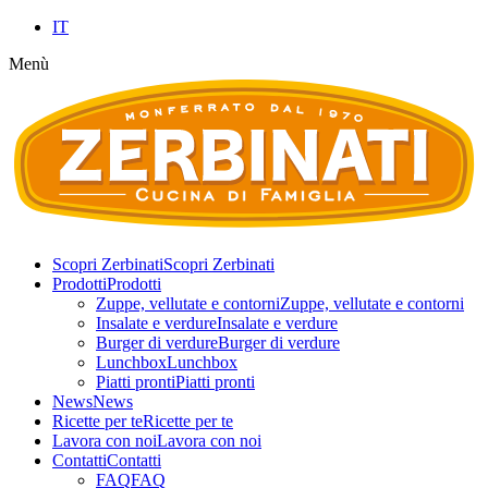
IT
Menù
Scopri Zerbinati
Scopri Zerbinati
Prodotti
Prodotti
Zuppe, vellutate e contorni
Zuppe, vellutate e contorni
Insalate e verdure
Insalate e verdure
Burger di verdure
Burger di verdure
Lunchbox
Lunchbox
Piatti pronti
Piatti pronti
News
News
Ricette per te
Ricette per te
Lavora con noi
Lavora con noi
Contatti
Contatti
FAQ
FAQ