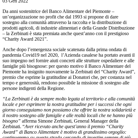
03 Gen 2022
Da anni sostenitrice del Banco Alimentare del Piemonte –
un’organizzazione no profit che dal 1993 si propone di dare
sostegno alla comunità attraverso la raccolta e la distribuzione di
prodotti agricoli, di industrie alimentari e della Grande Distribuzione
– la Zerbinati è stata premiata anche quest’anno con il prestigioso
“Charity Award 2021”.
Anche dopo l’emergenza sociale scatenata dalla prima ondata di
pandemia Covid19 nel 2020, l’Azienda casalese ha portato avanti il
suo impegno nel fornire aiuti concreti alle strutture ospedaliere e alle
famiglie più bisognose: per questo motivo il Banco Alimentare del
Piemonte ha insignito nuovamente la Zerbinati del “Charity Award”,
premio che esprime la gratitudine ai Donatori che, per costanza nel
tempo e generosità, rendono possibile la missione di sostegno alle
persone indigenti della Regione.
“La Zerbinati è da sempre molto legata al territorio e alla comunità
locale e per esprimere la nostra gratitudine per i successi che ogni
giorno conseguiamo non possiamo che offrire la nostra solidarietà e
il nostro sostegno alle famiglie e alle realtà locali che ne hanno più
bisogno”
afferma Simone Zerbinati, General Manager della
Zerbinati. “
Aver ricevuto anche quest’anno il premio “Charity
Award” di Banco Alimentare è motivo di grandissimo orgoglio:
continueremo su questa strada cercando di investire sempre di più