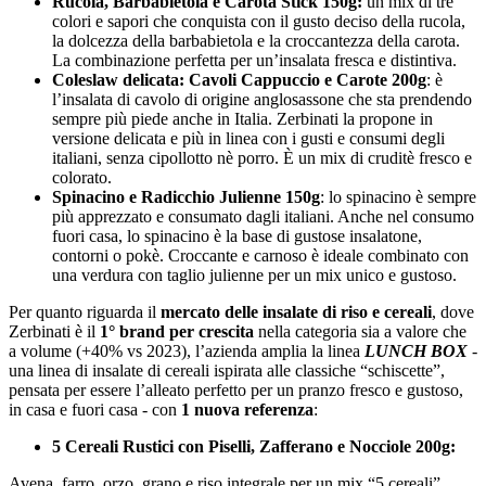
Rucola, Barbabietola e Carota Stick 150g:
un mix di tre
colori e sapori che conquista con il gusto deciso della rucola,
la dolcezza della barbabietola e la croccantezza della carota.
La combinazione perfetta per un’insalata fresca e distintiva.
Coleslaw delicata: Cavoli Cappuccio e Carote 200g
: è
l’insalata di cavolo di origine anglosassone che sta prendendo
sempre più piede anche in Italia. Zerbinati la propone in
versione delicata e più in linea con i gusti e consumi degli
italiani, senza cipollotto nè porro. È un mix di cruditè fresco e
colorato.
Spinacino e Radicchio Julienne 150g
: lo spinacino è sempre
più apprezzato e consumato dagli italiani. Anche nel consumo
fuori casa, lo spinacino è la base di gustose insalatone,
contorni o pokè. Croccante e carnoso è ideale combinato con
una verdura con taglio julienne per un mix unico e gustoso.
Per quanto riguarda il
mercato delle insalate di riso e cereali
, dove
Zerbinati è il
1° brand per crescita
nella categoria sia a valore che
a volume (+40% vs 2023), l’azienda amplia la linea
LUNCH BOX
-
una linea di insalate di cereali ispirata alle classiche “schiscette”,
pensata per essere l’alleato perfetto per un pranzo fresco e gustoso,
in casa e fuori casa - con
1 nuova referenza
:
5 Cereali Rustici con Piselli, Zafferano e Nocciole 200g:
Avena, farro, orzo, grano e riso integrale per un mix “5 cereali”