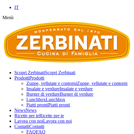
IT
Menù
Scopri Zerbinati
Scopri Zerbinati
Prodotti
Prodotti
Zuppe, vellutate e contorni
Zuppe, vellutate e contorni
Insalate e verdure
Insalate e verdure
Burger di verdure
Burger di verdure
Lunchbox
Lunchbox
Piatti pronti
Piatti pronti
News
News
Ricette per te
Ricette per te
Lavora con noi
Lavora con noi
Contatti
Contatti
FAQ
FAQ