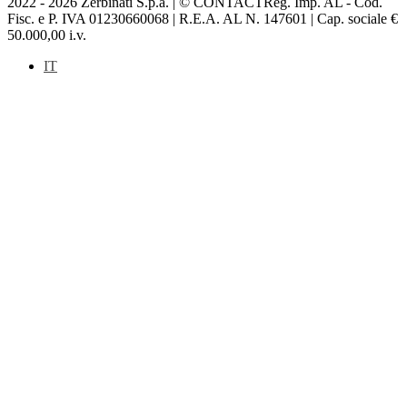
2022 - 2026 Zerbinati S.p.a. | © CONTACTReg. Imp. AL - Cod.
Fisc. e P. IVA 01230660068 | R.E.A. AL N. 147601 | Cap. sociale €
50.000,00 i.v.
IT