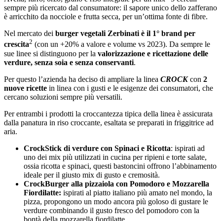
sempre più ricercato dal consumatore: il sapore unico dello zafferano
è arricchito da nocciole e frutta secca, per un’ottima fonte di fibre.
Nel mercato dei
burger vegetali Zerbinati è il 1° brand per
2
crescita
(con un +20% a valore e volume vs 2023). Da sempre le
sue linee si distinguono per la
valorizzazione e ricettazione delle
verdure, senza soia e senza conservanti
.
Per questo l’azienda ha deciso di ampliare la linea
CROCK
con
2
nuove ricette
in linea con i gusti e le esigenze dei consumatori, che
cercano soluzioni sempre più versatili.
Per entrambi i prodotti la croccantezza tipica della linea è assicurata
dalla panatura in riso croccante, esaltata se preparati in friggitrice ad
aria.
CrockStick di verdure con Spinaci e Ricotta
: ispirati ad
uno dei mix più utilizzati in cucina per ripieni e torte salate,
ossia ricotta e spinaci, questi bastoncini offrono l’abbinamento
ideale per il giusto mix di gusto e cremosità.
CrockBurger alla pizzaiola con Pomodoro e Mozzarella
Fiordilatte:
ispirati al piatto italiano più amato nel mondo, la
pizza, propongono un modo ancora più goloso di gustare le
verdure combinando il gusto fresco del pomodoro con la
bontà della mozzarella fiordilatte.