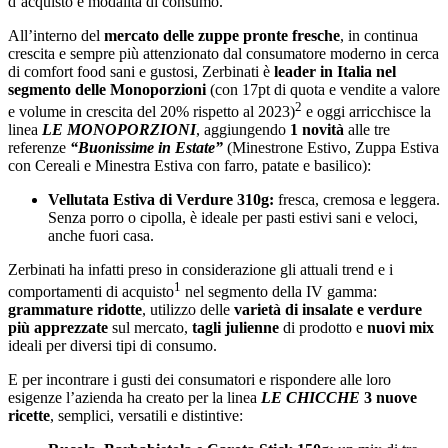
d’acquisto e modalità di consumo.
All’interno del
mercato delle zuppe pronte fresche
, in continua
crescita e sempre più attenzionato dal consumatore moderno in cerca
di comfort food sani e gustosi, Zerbinati è
leader in Italia nel
segmento delle Monoporzioni
(con 17pt di quota e vendite a valore
2
e volume in crescita del 20% rispetto al 2023)
e oggi arricchisce la
linea
LE MONOPORZIONI
, aggiungendo
1 novità
alle tre
referenze
“Buonissime in Estate”
(Minestrone Estivo, Zuppa Estiva
con Cereali e Minestra Estiva con farro, patate e basilico):
Vellutata Estiva di Verdure 310g:
fresca, cremosa e leggera.
Senza porro o cipolla, è ideale per pasti estivi sani e veloci,
anche fuori casa.
Zerbinati ha infatti preso in considerazione gli attuali trend e i
1
comportamenti di acquisto
nel segmento della IV gamma:
grammature ridotte
, utilizzo delle
varietà di insalate e verdure
più apprezzate
sul mercato,
tagli julienne
di prodotto e
nuovi mix
ideali per diversi tipi di consumo.
E per incontrare i gusti dei consumatori e rispondere alle loro
esigenze l’azienda ha creato per la linea
LE CHICCHE
3 nuove
ricette
, semplici, versatili e distintive: