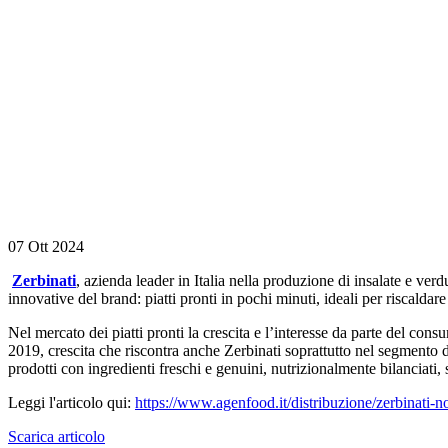
07 Ott 2024
Zerbinati
, azienda leader in Italia nella produzione di insalate e verd
innovative del brand: piatti pronti in pochi minuti, ideali per riscalda
Nel mercato dei piatti pronti la crescita e l’interesse da parte del con
2019, crescita che riscontra anche Zerbinati soprattutto nel segmento d
prodotti con ingredienti freschi e genuini, nutrizionalmente bilanciati, 
Leggi l'articolo qui:
https://www.agenfood.it/distribuzione/zerbinati-n
Scarica articolo