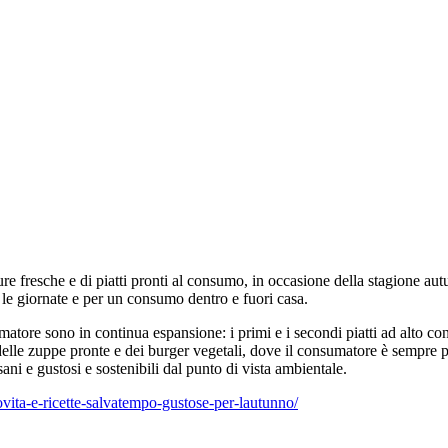
ure fresche e di piatti pronti al consumo, in occasione della stagione autu
re le giornate e per un consumo dentro e fuori casa.
sumatore sono in continua espansione: i primi e i secondi piatti ad alto c
elle zuppe pronte e dei burger vegetali, dove il consumatore è sempre pi
sani e gustosi e sostenibili dal punto di vista ambientale.
ovita-e-ricette-salvatempo-gustose-per-lautunno/