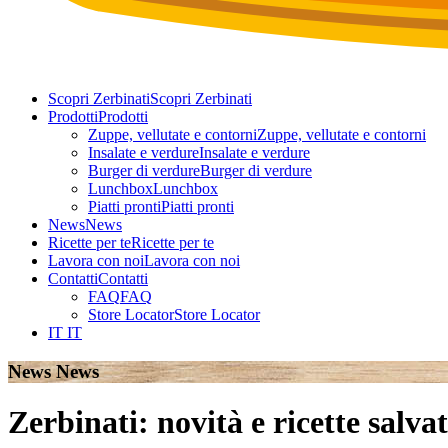
Scopri Zerbinati
Scopri Zerbinati
Prodotti
Prodotti
Zuppe, vellutate e contorni
Zuppe, vellutate e contorni
Insalate e verdure
Insalate e verdure
Burger di verdure
Burger di verdure
Lunchbox
Lunchbox
Piatti pronti
Piatti pronti
News
News
Ricette per te
Ricette per te
Lavora con noi
Lavora con noi
Contatti
Contatti
FAQ
FAQ
Store Locator
Store Locator
IT
IT
News
News
Zerbinati: novità e ricette salv