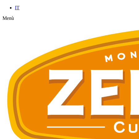
IT
Menù