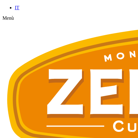
IT
Menù