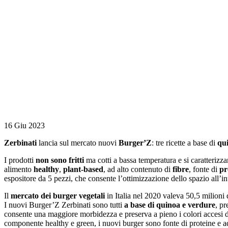
16 Giu 2023
Zerbinati
lancia sul mercato nuovi
Burger’Z
: tre ricette a base di
qu
I prodotti
non sono fritti
ma cotti a bassa temperatura e si caratteriz
alimento
healthy
,
plant-based
, ad alto contenuto di
fibre
, fonte di
pr
espositore da 5 pezzi, che consente l’ottimizzazione dello spazio all’in
Il
mercato dei burger vegetali
in Italia nel 2020 valeva 50,5 milioni
I nuovi Burger’Z Zerbinati sono tutti
a base di quinoa e verdure
, pr
consente una maggiore morbidezza e preserva a pieno i colori accesi del
componente healthy e green, i nuovi burger sono fonte di proteine e ad