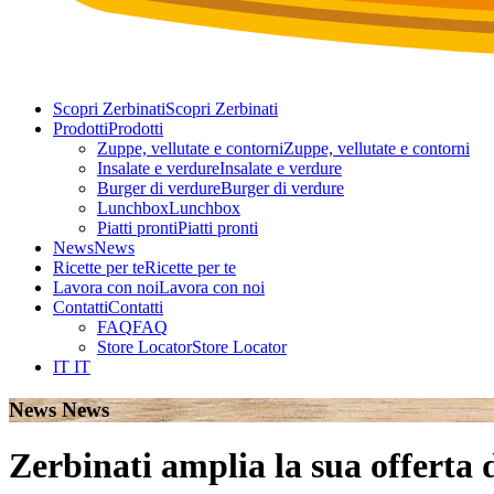
Scopri Zerbinati
Scopri Zerbinati
Prodotti
Prodotti
Zuppe, vellutate e contorni
Zuppe, vellutate e contorni
Insalate e verdure
Insalate e verdure
Burger di verdure
Burger di verdure
Lunchbox
Lunchbox
Piatti pronti
Piatti pronti
News
News
Ricette per te
Ricette per te
Lavora con noi
Lavora con noi
Contatti
Contatti
FAQ
FAQ
Store Locator
Store Locator
IT
IT
News
News
Zerbinati amplia la sua offerta 