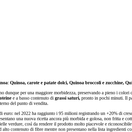
inoa
:
Quinoa, carote e patate dolci, Quinoa broccoli e zucchine, Qui
zano dunque per una maggiore morbidezza, preservando a pieno i colori d
oteine
e a basso contenuto di
grassi saturi,
pronto in pochi minuti. Il 
terno del punto di vendita.
 di euro: nel 2022 ha raggiunto i 95 milioni registrando un +20% di cres
esentano una nuova ricetta ancora più morbida e golosa, non fritta e cotta
le verdure, così da rendere il prodotto molto piacevole e riconoscibile. 
 alto contenuto di fibre mentre non presentano nella lista ingredienti 