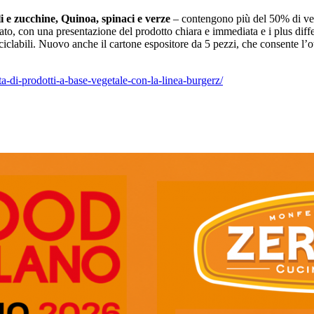
i e zucchine, Quinoa, spinaci e verze
– contengono più del 50% di verd
ato, con una presentazione del prodotto chiara e immediata e i plus diffe
iclabili. Nuovo anche il cartone espositore da 5 pezzi, che consente l’o
ta-di-prodotti-a-base-vegetale-con-la-linea-burgerz/