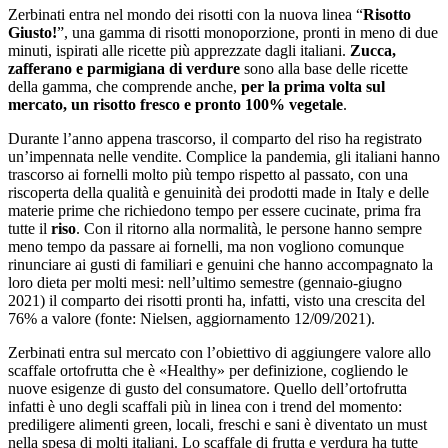
Zerbinati entra nel mondo dei risotti con la nuova linea “
Risotto
Giusto!
”, una gamma di risotti monoporzione, pronti in meno di due
minuti, ispirati alle ricette più apprezzate dagli italiani.
Zucca,
zafferano e parmigiana di verdure
sono alla base delle ricette
della gamma, che comprende anche,
per la prima volta sul
mercato, un risotto fresco e pronto 100% vegetale
.
Durante l’anno appena trascorso, il comparto del riso ha registrato
un’impennata nelle vendite. Complice la pandemia, gli italiani hanno
trascorso ai fornelli molto più tempo rispetto al passato, con una
riscoperta della qualità e genuinità dei prodotti made in Italy e delle
materie prime che richiedono tempo per essere cucinate, prima fra
tutte il
riso
. Con il ritorno alla normalità, le persone hanno sempre
meno tempo da passare ai fornelli, ma non vogliono comunque
rinunciare ai gusti di familiari e genuini che hanno accompagnato la
loro dieta per molti mesi: nell’ultimo semestre (gennaio-giugno
2021) il comparto dei risotti pronti ha, infatti, visto una crescita del
76% a valore (fonte: Nielsen, aggiornamento 12/09/2021).
Zerbinati entra sul mercato con l’obiettivo di aggiungere valore allo
scaffale ortofrutta che è «Healthy» per definizione, cogliendo le
nuove esigenze di gusto del consumatore. Quello dell’ortofrutta
infatti è uno degli scaffali più in linea con i trend del momento:
prediligere alimenti green, locali, freschi e sani è diventato un must
nella spesa di molti italiani. Lo scaffale di frutta e verdura ha tutte