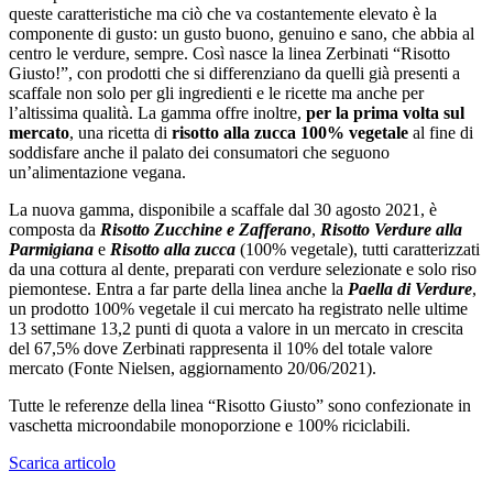
queste caratteristiche ma ciò che va costantemente elevato è la
componente di gusto: un gusto buono, genuino e sano, che abbia al
centro le verdure, sempre. Così nasce la linea Zerbinati “Risotto
Giusto!”, con prodotti che si differenziano da quelli già presenti a
scaffale non solo per gli ingredienti e le ricette ma anche per
l’altissima qualità. La gamma offre inoltre,
per la prima volta sul
mercato
, una ricetta di
risotto alla zucca 100% vegetale
al fine di
soddisfare anche il palato dei consumatori che seguono
un’alimentazione vegana.
La nuova gamma, disponibile a scaffale dal 30 agosto 2021, è
composta da
Risotto Zucchine e Zafferano
,
Risotto Verdure alla
Parmigiana
e
Risotto alla zucca
(100% vegetale), tutti caratterizzati
da una cottura al dente, preparati con verdure selezionate e solo riso
piemontese. Entra a far parte della linea anche la
Paella di Verdure
,
un prodotto 100% vegetale il cui mercato ha registrato nelle ultime
13 settimane 13,2 punti di quota a valore in un mercato in crescita
del 67,5% dove Zerbinati rappresenta il 10% del totale valore
mercato (Fonte Nielsen, aggiornamento 20/06/2021).
Tutte le referenze della linea “Risotto Giusto” sono confezionate in
vaschetta microondabile monoporzione e 100% riciclabili.
Scarica articolo