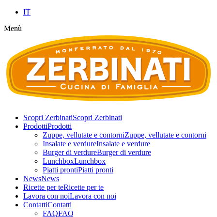
IT
Menù
Scopri Zerbinati
Scopri Zerbinati
Prodotti
Prodotti
Zuppe, vellutate e contorni
Zuppe, vellutate e contorni
Insalate e verdure
Insalate e verdure
Burger di verdure
Burger di verdure
Lunchbox
Lunchbox
Piatti pronti
Piatti pronti
News
News
Ricette per te
Ricette per te
Lavora con noi
Lavora con noi
Contatti
Contatti
FAQ
FAQ