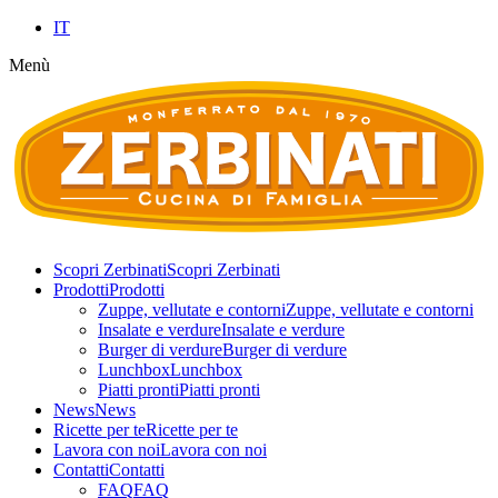
IT
Menù
Scopri Zerbinati
Scopri Zerbinati
Prodotti
Prodotti
Zuppe, vellutate e contorni
Zuppe, vellutate e contorni
Insalate e verdure
Insalate e verdure
Burger di verdure
Burger di verdure
Lunchbox
Lunchbox
Piatti pronti
Piatti pronti
News
News
Ricette per te
Ricette per te
Lavora con noi
Lavora con noi
Contatti
Contatti
FAQ
FAQ