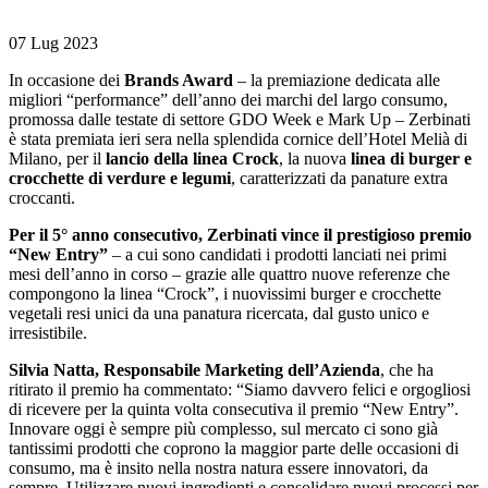
07 Lug 2023
In occasione dei
Brands Award
– la premiazione dedicata alle
migliori “performance” dell’anno dei marchi del largo consumo,
promossa dalle testate di settore GDO Week e Mark Up – Zerbinati
è stata premiata ieri sera nella splendida cornice dell’Hotel Melià di
Milano, per il
lancio della linea Crock
, la nuova
linea di burger e
crocchette di verdure e legumi
, caratterizzati da panature extra
croccanti.
Per il 5° anno consecutivo, Zerbinati vince il prestigioso premio
“New Entry”
– a cui sono candidati i prodotti lanciati nei primi
mesi dell’anno in corso – grazie alle quattro nuove referenze che
compongono la linea “Crock”, i nuovissimi burger e crocchette
vegetali resi unici da una panatura ricercata, dal gusto unico e
irresistibile.
Silvia Natta, Responsabile Marketing dell’Azienda
, che ha
ritirato il premio ha commentato: “Siamo davvero felici e orgogliosi
di ricevere per la quinta volta consecutiva il premio “New Entry”.
Innovare oggi è sempre più complesso, sul mercato ci sono già
tantissimi prodotti che coprono la maggior parte delle occasioni di
consumo, ma è insito nella nostra natura essere innovatori, da
sempre. Utilizzare nuovi ingredienti e consolidare nuovi processi per