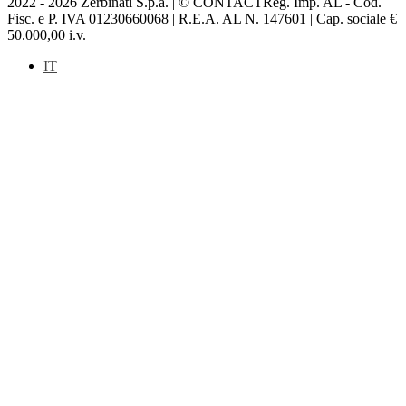
2022 - 2026 Zerbinati S.p.a. | © CONTACTReg. Imp. AL - Cod.
Fisc. e P. IVA 01230660068 | R.E.A. AL N. 147601 | Cap. sociale €
50.000,00 i.v.
IT