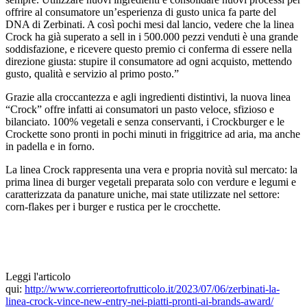
offrire al consumatore un’esperienza di gusto unica fa parte del
DNA di Zerbinati. A così pochi mesi dal lancio, vedere che la linea
Crock ha già superato a sell in i 500.000 pezzi venduti è una grande
soddisfazione, e ricevere questo premio ci conferma di essere nella
direzione giusta: stupire il consumatore ad ogni acquisto, mettendo
gusto, qualità e servizio al primo posto.”
Grazie alla croccantezza e agli ingredienti distintivi, la nuova linea
“Crock” offre infatti ai consumatori un pasto veloce, sfizioso e
bilanciato. 100% vegetali e senza conservanti, i Crockburger e le
Crockette sono pronti in pochi minuti in friggitrice ad aria, ma anche
in padella e in forno.
La linea Crock rappresenta una vera e propria novità sul mercato: la
prima linea di burger vegetali preparata solo con verdure e legumi e
caratterizzata da panature uniche, mai state utilizzate nel settore:
corn-flakes per i burger e rustica per le crocchette.
Leggi l'articolo
qui:
http://www.corriereortofrutticolo.it/2023/07/06/zerbinati-la-
linea-crock-vince-new-entry-nei-piatti-pronti-ai-brands-award/