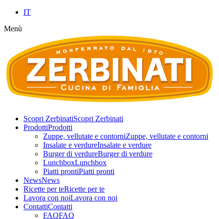
IT
Menù
Scopri Zerbinati
Scopri Zerbinati
Prodotti
Prodotti
Zuppe, vellutate e contorni
Zuppe, vellutate e contorni
Insalate e verdure
Insalate e verdure
Burger di verdure
Burger di verdure
Lunchbox
Lunchbox
Piatti pronti
Piatti pronti
News
News
Ricette per te
Ricette per te
Lavora con noi
Lavora con noi
Contatti
Contatti
FAQ
FAQ