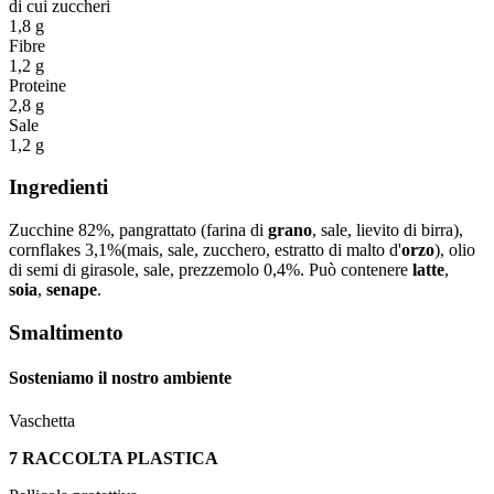
di cui zuccheri
1,8 g
Fibre
1,2 g
Proteine
2,8 g
Sale
1,2 g
Ingredienti
Zucchine 82%, pangrattato (farina di
grano
, sale, lievito di birra),
cornflakes 3,1%(mais, sale, zucchero, estratto di malto d'
orzo
), olio
di semi di girasole, sale, prezzemolo 0,4%. Può contenere
latte
,
soia
,
senape
.
Smaltimento
Sosteniamo il nostro ambiente
Vaschetta
7 RACCOLTA PLASTICA