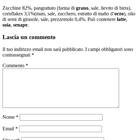
Zucchine 82%, pangrattato (farina di
grano
, sale, lievito di birra),
cornflakes 3,1%(mais, sale, zucchero, estratto di malto d’
orzo
), olio
di semi di girasole, sale, prezzemolo 0,4%. Può contenere
latte
,
soia
,
senape
.
Lascia un commento
Il tuo indirizzo email non sarà pubblicato.
I campi obbligatori sono
contrassegnati
*
Commento
*
Nome
*
Email
*