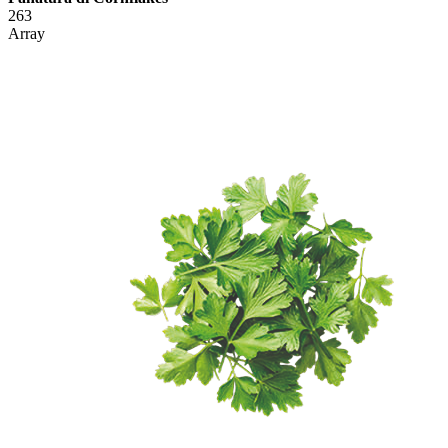
263
Array