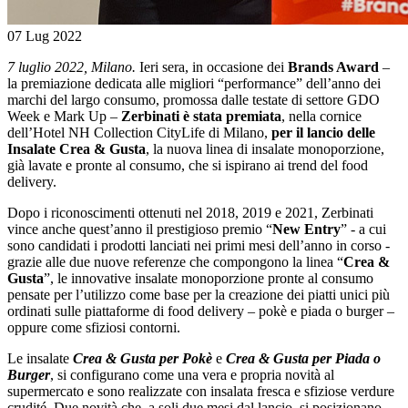
07 Lug 2022
7 luglio 2022, Milano.
Ieri sera, in occasione dei
Brands Award
–
la premiazione dedicata alle migliori “performance” dell’anno dei
marchi del largo consumo, promossa dalle testate di settore GDO
Week e Mark Up –
Zerbinati è stata premiata
, nella cornice
dell’Hotel NH Collection CityLife di Milano,
per il lancio delle
Insalate Crea & Gusta
, la nuova linea di insalate monoporzione,
già lavate e pronte al consumo, che si ispirano ai trend del food
delivery.
Dopo i riconoscimenti ottenuti nel 2018, 2019 e 2021, Zerbinati
vince anche quest’anno il prestigioso premio “
New Entry
” - a cui
sono candidati i prodotti lanciati nei primi mesi dell’anno in corso -
grazie alle due nuove referenze che compongono la linea “
Crea &
Gusta
”, le innovative insalate monoporzione pronte al consumo
pensate per l’utilizzo come base per la creazione dei piatti unici più
ordinati sulle piattaforme di food delivery – pokè e piada o burger –
oppure come sfiziosi contorni.
Le insalate
Crea & Gusta per Pokè
e
Crea & Gusta per Piada o
Burger
, si configurano come una vera e propria novità al
supermercato e sono realizzate con insalata fresca e sfiziose verdure
crudité. Due novità che, a soli due mesi dal lancio, si posizionano –