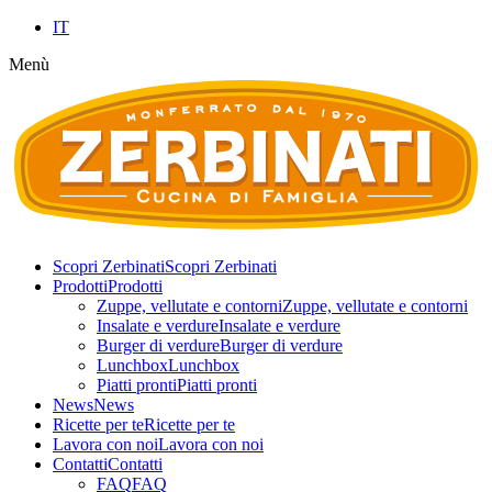
IT
Menù
Scopri Zerbinati
Scopri Zerbinati
Prodotti
Prodotti
Zuppe, vellutate e contorni
Zuppe, vellutate e contorni
Insalate e verdure
Insalate e verdure
Burger di verdure
Burger di verdure
Lunchbox
Lunchbox
Piatti pronti
Piatti pronti
News
News
Ricette per te
Ricette per te
Lavora con noi
Lavora con noi
Contatti
Contatti
FAQ
FAQ