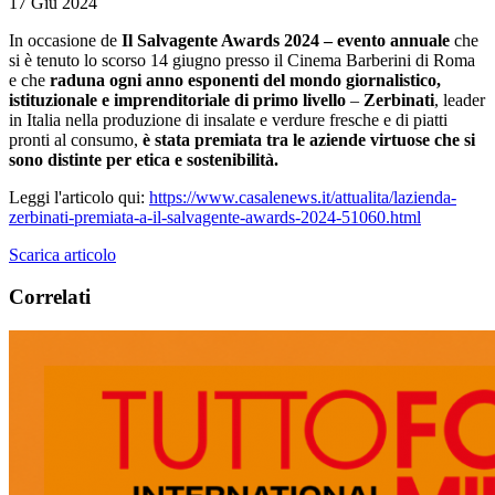
17 Giu 2024
In occasione de
Il Salvagente Awards 2024 – evento annuale
che
si è tenuto lo scorso 14 giugno presso il Cinema Barberini di Roma
e che
raduna ogni anno esponenti del mondo giornalistico,
istituzionale e imprenditoriale di primo livello
–
Zerbinati
, leader
in Italia nella produzione di insalate e verdure fresche e di piatti
pronti al consumo,
è stata premiata tra le aziende virtuose che si
sono distinte per etica e sostenibilità.
Leggi l'articolo qui:
https://www.casalenews.it/attualita/lazienda-
zerbinati-premiata-a-il-salvagente-awards-2024-51060.html
Scarica articolo
Correlati