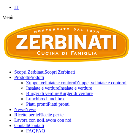
IT
Menù
Scopri Zerbinati
Scopri Zerbinati
Prodotti
Prodotti
Zuppe, vellutate e contorni
Zuppe, vellutate e contorni
Insalate e verdure
Insalate e verdure
Burger di verdure
Burger di verdure
Lunchbox
Lunchbox
Piatti pronti
Piatti pronti
News
News
Ricette per te
Ricette per te
Lavora con noi
Lavora con noi
Contatti
Contatti
FAQ
FAQ