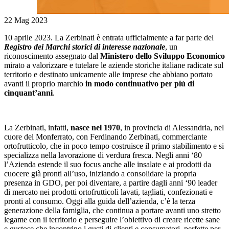
22 Mag 2023
10 aprile 2023. La Zerbinati è entrata ufficialmente a far parte del
Registro dei Marchi storici di interesse nazionale
, un
riconoscimento assegnato dal
Ministero dello Sviluppo Economico
mirato a valorizzare e tutelare le aziende storiche italiane radicate sul
territorio e destinato unicamente alle imprese che abbiano portato
avanti il proprio marchio
in modo continuativo per più di
cinquant’anni
.
La Zerbinati, infatti,
nasce nel 1970
, in provincia di Alessandria, nel
cuore del Monferrato, con Ferdinando Zerbinati, commerciante
ortofrutticolo, che in poco tempo costruisce il primo stabilimento e si
specializza nella lavorazione di verdura fresca. Negli anni ‘80
l’Azienda estende il suo focus anche alle insalate e ai prodotti da
cuocere già pronti all’uso, iniziando a consolidare la propria
presenza in GDO, per poi diventare, a partire dagli anni ‘90 leader
di mercato nei prodotti ortofrutticoli lavati, tagliati, confezionati e
pronti al consumo. Oggi alla guida dell’azienda, c’è la terza
generazione della famiglia, che continua a portare avanti uno stretto
legame con il territorio e perseguire l’obiettivo di creare ricette sane
e gustose che incontrino i gusti di clienti e consumatori, perfette per