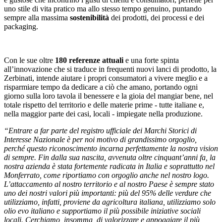
uno stile di vita pratico ma allo stesso tempo genuino, puntando
sempre alla massima
sostenibilità
dei prodotti, dei processi e dei
packaging.
Con le sue oltre
180 referenze attuali
e una forte spinta
all’innovazione che si traduce in frequenti nuovi lanci di prodotto, la
Zerbinati, intende aiutare i propri consumatori a vivere meglio e a
risparmiare tempo da dedicare a ciò che amano, portando ogni
giorno sulla loro tavola il benessere e la gioia del mangiar bene, nel
totale rispetto del territorio e delle materie prime - tutte italiane e,
nella maggior parte dei casi, locali - impiegate nella produzione.
“Entrare a far parte del registro ufficiale dei Marchi Storici di
Interesse Nazionale è per noi motivo di grandissimo orgoglio,
perché questo riconoscimento incarna perfettamente la nostra vision
di sempre. Fin dalla sua nascita, avvenuta oltre cinquant’anni fa, la
nostra azienda è stata fortemente radicata in Italia e soprattutto nel
Monferrato, come riportiamo con orgoglio anche nel nostro logo.
L’attaccamento al nostro territorio e al nostro Paese è sempre stato
uno dei nostri valori più importanti: più del 95% delle verdure che
utilizziamo, infatti, proviene da agricoltura italiana, utilizziamo solo
olio evo italiano e supportiamo il più possibile iniziative sociali
locali. Cerchiamo, insomma, di valorizzare e appoggiare il più