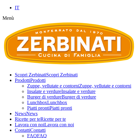
IT
Menù
Scopri Zerbinati
Scopri Zerbinati
Prodotti
Prodotti
Zuppe, vellutate e contorni
Zuppe, vellutate e contorni
Insalate e verdure
Insalate e verdure
Burger di verdure
Burger di verdure
Lunchbox
Lunchbox
Piatti pronti
Piatti pronti
News
News
Ricette per te
Ricette per te
Lavora con noi
Lavora con noi
Contatti
Contatti
FAQ
FAQ