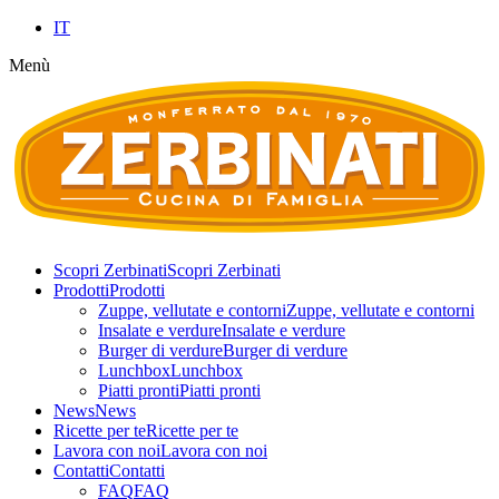
IT
Menù
Scopri Zerbinati
Scopri Zerbinati
Prodotti
Prodotti
Zuppe, vellutate e contorni
Zuppe, vellutate e contorni
Insalate e verdure
Insalate e verdure
Burger di verdure
Burger di verdure
Lunchbox
Lunchbox
Piatti pronti
Piatti pronti
News
News
Ricette per te
Ricette per te
Lavora con noi
Lavora con noi
Contatti
Contatti
FAQ
FAQ