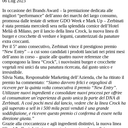
06 Lug 2023
In occasione dei Brands Award – la premiazione dedicata alle
migliori “performance” dell’anno dei marchi del largo consumo,
promossa dalle testate di settore GDO Week e Mark Up – Zerbinati
è stata premiata mercoledì sera nella splendida cornice dell’Hotel
Melià di Milano, per il lancio della linea Crock, la nuova linea di
burger e crocchette di verdure e legumi, caratterizzati da panature
extra croccanti.
Per il 5° anno consecutivo, Zerbinati vince il prestigioso premio
“New Entry” – a cui sono candidati i prodotti lanciati nei primi mesi
dell’anno in corso – grazie alle quattro nuove referenze che
compongono la linea “Crock”, i nuovissimi burger e crocchette
vegetali resi unici da una panatura ricercata, dal gusto unico e
irresistibile.
Silvia Natta, Responsabile Marketing dell’Azienda, che ha ritirato il
premio ha commentato:
“Siamo davvero felici e orgogliosi di
ricevere per la quinta volta consecutiva il premio “New Entry”.
Utilizzare nuovi ingredienti e consolidare nuovi processi per offrire
al consumatore un’esperienza di gusto unica fa parte del DNA di
Zerbinati. A così pochi mesi dal lancio, vedere che la linea Crock ha
già superato a sell in i 500 mila pezzi venduti è una grande
soddisfazione, e ricevere questo premio ci conferma di essere nella
direzione giusta.”
Grazie alla croccantezza e agli ingredienti distintivi, la nuova linea