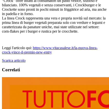
“Crock” offre infatti ai consumatori un pasto veloce, sfizioso e
bilanciato. 100% vegetali e senza conservanti, i Crockburger e le
Crockette sono pronti in pochi minuti in friggitrice ad aria, ma anche
in padella e in forno.
La linea Crock rappresenta una vera e propria novità sul mercato: la
prima linea di burger vegetali preparata solo con verdure e legumi e
caratterizzata da panature uniche, mai state utilizzate nel settore:
corn-flakes per i burger e rustica per le crocchette.
Leggi l'articolo qui:
https://www.vitacasalese.it/la-nuova-linea-
crock-vince-il-premio-new-entry
Scarica articolo
Correlati