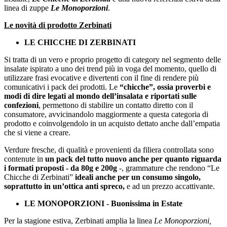
linea di zuppe
Le Monoporzioni
.
Le novità di prodotto Zerbinati
LE CHICCHE DI ZERBINATI
Si tratta di un vero e proprio progetto di category nel segmento delle
insalate ispirato a uno dei trend più in voga del momento, quello di
utilizzare frasi evocative e divertenti con il fine di rendere più
comunicativi i pack dei prodotti. Le
“chicche”, ossia proverbi e
modi di dire legati al mondo dell’insalata e riportati sulle
confezioni
, permettono di stabilire un contatto diretto con il
consumatore, avvicinandolo maggiormente a questa categoria di
prodotto e coinvolgendolo in un acquisto dettato anche dall’empatia
che si viene a creare.
Verdure fresche, di qualità e provenienti da filiera controllata sono
contenute in
un pack del tutto nuovo anche per quanto riguarda
i formati proposti - da 80g e 200g
-, grammature che rendono “Le
Chicche di Zerbinati”
ideali anche per un consumo singolo,
soprattutto in un’ottica anti spreco,
e ad un prezzo accattivante.
LE MONOPORZIONI - Buonissima in Estate
Per la stagione estiva, Zerbinati amplia la linea
Le Monoporzioni,