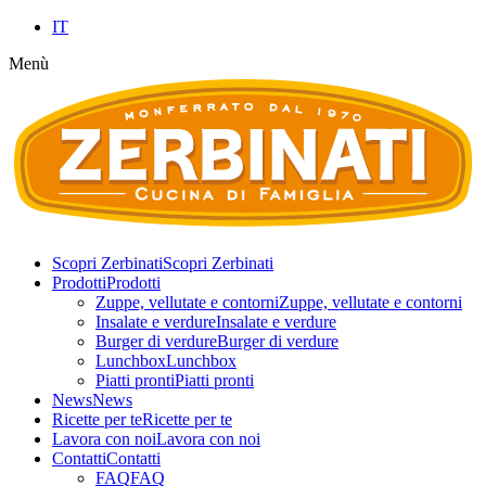
IT
Menù
Scopri Zerbinati
Scopri Zerbinati
Prodotti
Prodotti
Zuppe, vellutate e contorni
Zuppe, vellutate e contorni
Insalate e verdure
Insalate e verdure
Burger di verdure
Burger di verdure
Lunchbox
Lunchbox
Piatti pronti
Piatti pronti
News
News
Ricette per te
Ricette per te
Lavora con noi
Lavora con noi
Contatti
Contatti
FAQ
FAQ