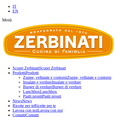
IT
EN
Menù
Scopri Zerbinati
Scopri Zerbinati
Prodotti
Prodotti
Zuppe, vellutate e contorni
Zuppe, vellutate e contorni
Insalate e verdure
Insalate e verdure
Burger di verdure
Burger di verdure
Lunchbox
Lunchbox
Piatti pronti
Piatti pronti
News
News
Ricette per te
Ricette per te
Lavora con noi
Lavora con noi
Contatti
Contatti