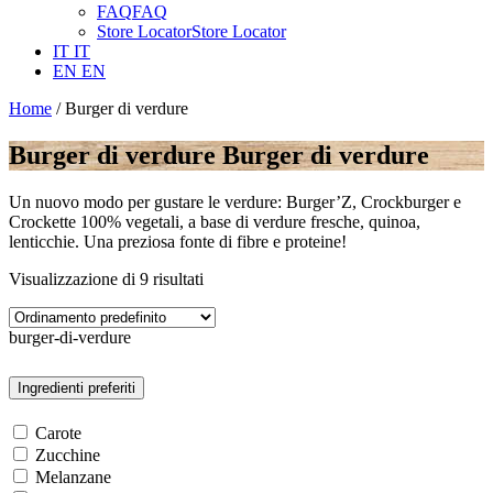
FAQ
FAQ
Store Locator
Store Locator
IT
IT
EN
EN
Home
/ Burger di verdure
Burger di verdure
Burger di verdure
Un nuovo modo per gustare le verdure: Burger’Z, Crockburger e
Crockette 100% vegetali, a base di verdure fresche, quinoa,
lenticchie. Una preziosa fonte di fibre e proteine!
Visualizzazione di 9 risultati
burger-di-verdure
Ingredienti preferiti
Carote
Zucchine
Melanzane