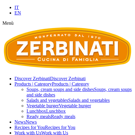
IT
EN
Menù
Discover Zerbinati
Discover Zerbinati
Products | Category
Products | Category
Soups, cream soups and side dishes
Soups, cream soups
and side dishes
Salads and vegetables
Salads and vegetables
Vegetable burger
Vegetable burger
Lunchbox
Lunchbox
Ready meals
Ready meals
News
News
Recipes for You
Recipes for You
Work with Us
Work with Us